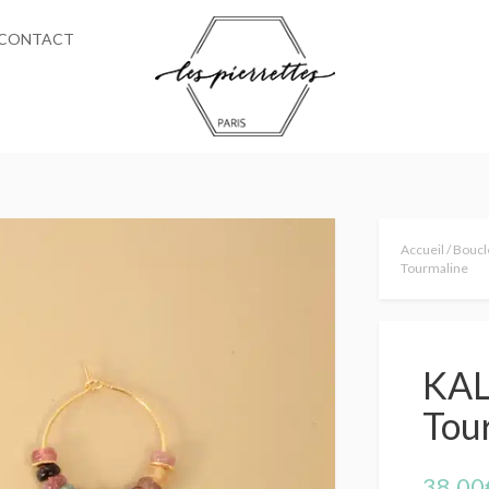
CONTACT
Votre
panier
est
Accueil
/
Boucle
vide... ;
Tourmaline
(
KALI
Tou
38,00