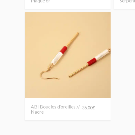
Plaqué or
Serpent
ABI Boucles d’oreilles //
36,00
€
Nacre