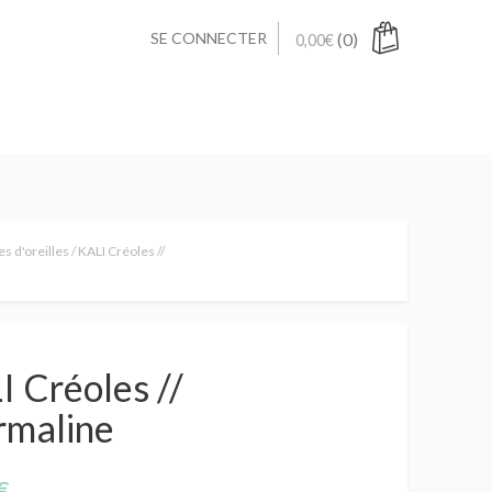
SE CONNECTER
(0)
0,00
€
s d'oreilles
/ KALI Créoles //
 Créoles //
rmaline
€