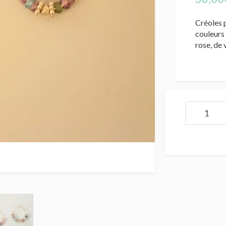
Créoles 
couleurs
rose, de 
quantité
de
KALI
Créoles
//
Tourmalin