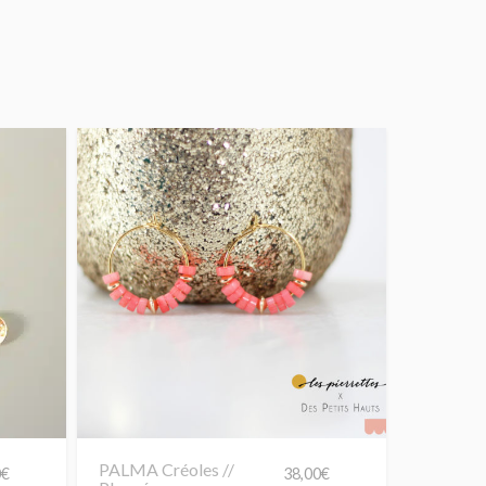
PALMA Créoles //
0
€
38,00
€