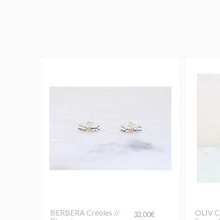
BERBERA Créoles //
OLIV Cr
32,00
€